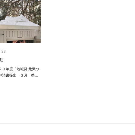
5:33
動
９年度「地域発 元気づ
申請書提出 ３月 携…