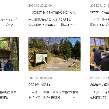
2024.09.25 22:09
2024.04.15 1
一の瀬のトイレ閉鎖のお知らせ
2023年の活
いたトイレブ
一の瀬草原の入口ある「CAFÉ &
４月 厳冬期
 ブース…
GALLERY KURUMu」（旧ネイチャ…
園のトイレブ
2022.03.31 03:33
2020.12.07 1
2021年の活動
2020年の活
場跡地に携帯
４月 一の瀬 旧キャンプ場にて携帯
１月 トイレ
利用開始 …
トイレブースの利用開始 休…
公民館にて）