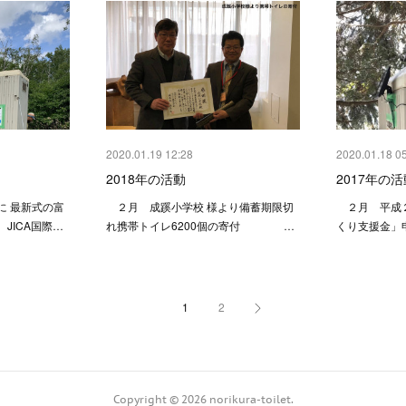
2020.01.19 12:28
2020.01.18 0
2018年の活動
2017年の活
 最新式の富
２月 成蹊小学校 様より備蓄期限切
２月 平成２
ICA国際…
れ携帯トイレ6200個の寄付 …
くり支援金」
1
2
Copyright ©
2026
norikura-toilet
.