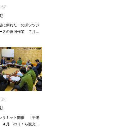
2:57
動
に倒れた一の瀬ツツジ
ースの復旧作業 ７月…
1:24
動
サミット開催 （平湯
 ４月 のりくら観光…