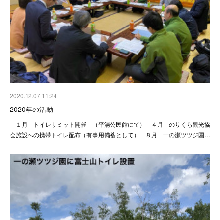
2020.12.07 11:24
2020年の活動
１月 トイレサミット開催 （平湯公民館にて） ４月 のりくら観光協
会施設への携帯トイレ配布（有事用備蓄として） ８月 一の瀬ツツジ園…